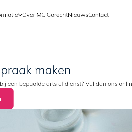
Over MC Gorecht
Nieuws
Contact
ormatie
fspraak maken
ij een bepaalde arts of dienst? Vul dan ons onlin
n