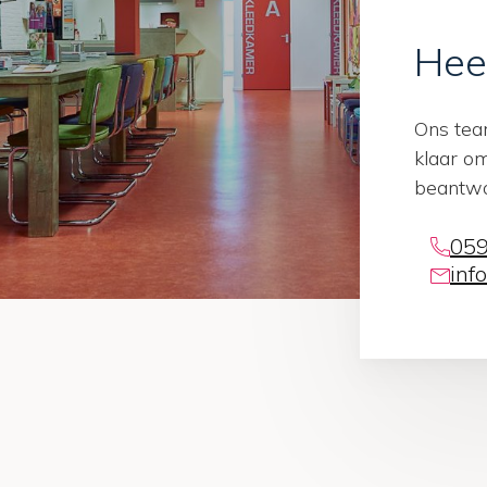
Hee
Ons tea
klaar o
beantwo
059
inf