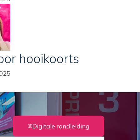
oor hooikoorts
2025
Digitale rondleiding